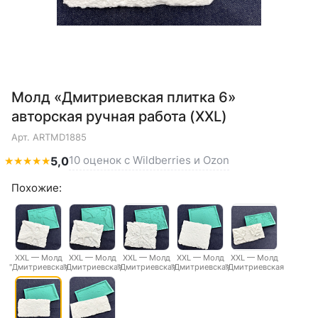
Молд «Дмитриевская плитка 6»
авторская ручная работа (XXL)
Арт.
ARTMD1885
10 оценок с Wildberries и Ozon
★
★
★
★
★
5,0
Похожие:
XXL — Молд
XXL — Молд
XXL — Молд
XXL — Молд
XXL — Молд
"Дмитриевская
"Дмитриевская
"Дмитриевская
"Дмитриевская
"Дмитриевская
плитка 1"
плитка 2"
плитка 3"
плитка 4"
плитка 5"
авторская
авторская
авторская
авторская
авторская
ручная работа
ручная работа
ручная работа
ручная работа
ручная работа