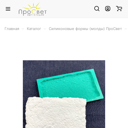
–
–
–
Главная
Каталог
Силиконовые формы (молды) ПроСвет