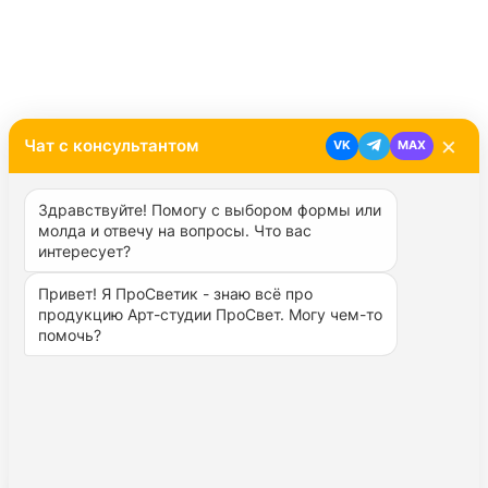
×
Чат с консультантом
Молд «Окно круглое»
VK
MAX
Арт.
ARTMW003
Здравствуйте! Помогу с выбором формы или 
молда и отвечу на вопросы. Что вас 
интересует?
Привет! Я ПроСветик - знаю всё про 
270 ₽
продукцию Арт-студии ПроСвет. Могу чем-то 
помочь? 
Заказать