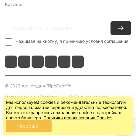
Каталог
Где купить
Условия оплаты
Условия доставки
Контакты
Нажимая на кнопку, я принимаю условия соглашения.
© 2026 Арт-студия "ПроСвет"®
Соглашение на обработку
Публичная оферта
Мы используем cookies и рекомендательные технологии
персональных данных
(пользовательское
для персонализации сервисов и удобства пользователей.
соглашение)
Вы можете запретить сохранение cookie в настройках
своего браузера.
Политика использования Cookies
Хорошо
Главная
Каталог
Корзина
Кабинет