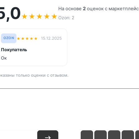
5,0
На основе
2
оценок с маркетплейс
★
★
★
★
★
Ozon: 2
★
★
★
★
★
15.12.2025
OZON
Покупатель
Ок
казаны только оценки с отзывом.
и
Контакты