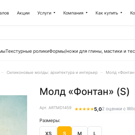
алов
Акции
Услуги
Компания
Как купить
К
рмы
Текстурные ролики
Формы/ножи для глины, мастики и тес
–
–
Силиконовые молды: архитектура и интерьер
Молд «Фонтан»
Молд «Фонтан» (S)
Арт.
ARTMD1459
2 оценки с Wil
★
★
★
★
★
5,0
Размеры:
XS
S
M
L