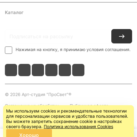
Каталог
Где купить
Условия оплаты
Условия доставки
Контакты
Нажимая на кнопку, я принимаю условия соглашения.
© 2026 Арт-студия "ПроСвет"®
Соглашение на обработку
Публичная оферта
Мы используем cookies и рекомендательные технологии
персональных данных
(пользовательское
для персонализации сервисов и удобства пользователей.
соглашение)
Вы можете запретить сохранение cookie в настройках
своего браузера.
Политика использования Cookies
Хорошо