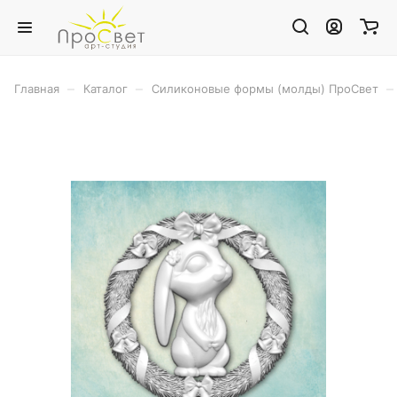
–
–
–
Главная
Каталог
Силиконовые формы (молды) ПроСвет