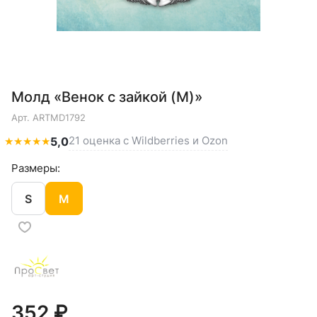
Молд «Венок с зайкой (M)»
Арт.
ARTMD1792
21 оценка с Wildberries и Ozon
★
★
★
★
★
5,0
Размеры:
S
M
352 ₽