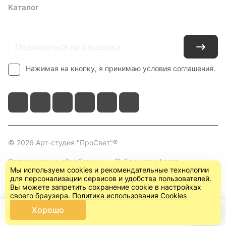
Каталог
Где купить
Условия оплаты
Условия доставки
Контакты
Нажимая на кнопку, я принимаю условия соглашения.
© 2026 Арт-студия "ПроСвет"®
Соглашение на обработку
Публичная оферта
Мы используем cookies и рекомендательные технологии
персональных данных
(пользовательское
для персонализации сервисов и удобства пользователей.
соглашение)
Вы можете запретить сохранение cookie в настройках
своего браузера.
Политика использования Cookies
Хорошо
Главная
Каталог
Корзина
Кабинет