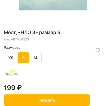
Молд «НЛО 3» размер S
Арт.
ARTMD1520
Размеры:
XS
S
M
199 ₽
Заказать