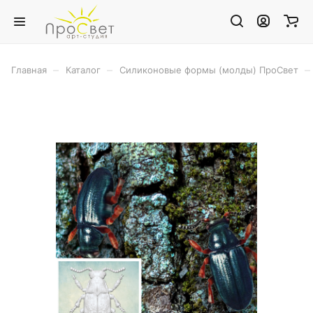
–
–
–
Главная
Каталог
Силиконовые формы (молды) ПроСвет