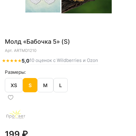
Молд «Бабочка 5» (S)
Арт.
ARTMD1210
10 оценок с Wildberries и Ozon
★
★
★
★
★
5,0
Размеры:
XS
S
M
L
199 ₽