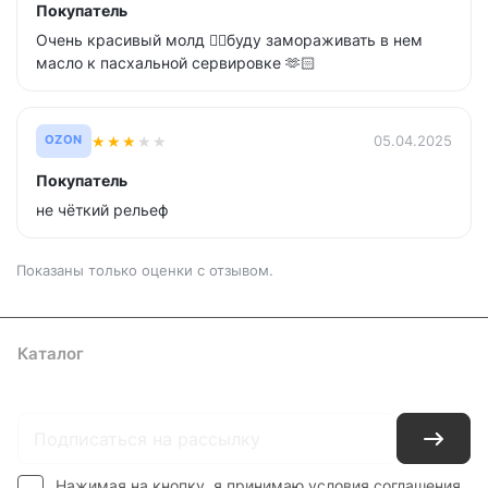
Покупатель
Очень красивый молд 👌🏻буду замораживать в нем
масло к пасхальной сервировке 🫶🏻
★
★
★
★
★
05.04.2025
OZON
Покупатель
не чёткий рельеф
Показаны только оценки с отзывом.
Каталог
Где купить
Условия оплаты
Условия доставки
Контакты
Нажимая на кнопку, я принимаю условия соглашения.