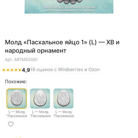
Молд «Пасхальное яйцо 1» (L) — ХВ и
народный орнамент
Арт.
ARTMD2081
18 оценок с Wildberries и Ozon
★
★
★
★
★
4,9
Похожие:
L — Молд
L — Молд
L — Молд
"Пасхальное
"Пасхальное
"Пасхальное
яйцо 1"
яйцо 2"
яйцо 3"