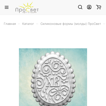
–
–
–
Главная
Каталог
Силиконовые формы (молды) ПроСвет