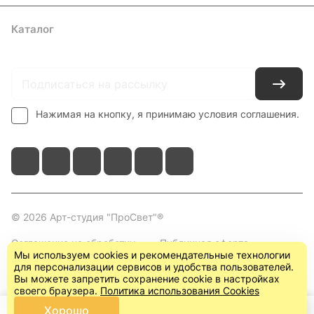
Каталог
Где купить
Условия оплаты
Условия доставки
Контакты
Нажимая на кнопку, я принимаю условия соглашения.
© 2026 Арт-студия "ПроСвет"®
Соглашение на обработку
Публичная оферта
Мы используем cookies и рекомендательные технологии
персональных данных
(пользовательское
для персонализации сервисов и удобства пользователей.
соглашение)
Вы можете запретить сохранение cookie в настройках
своего браузера.
Политика использования Cookies
Хорошо