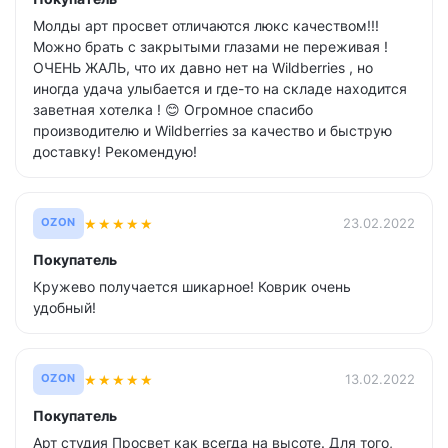
Молды арт просвет отличаются люкс качеством!!!
Можно брать с закрытыми глазами не переживая !
ОЧЕНЬ ЖАЛЬ, что их давно нет на Wildberries , но
иногда удача улыбается и где-то на складе находится
заветная хотелка ! 😊 Огромное спасибо
производителю и Wildberries за качество и быструю
доставку! Рекомендую!
★
★
★
★
★
23.02.2022
OZON
Покупатель
Кружево получается шикарное! Коврик очень
удобный!
★
★
★
★
★
13.02.2022
OZON
Покупатель
Арт студия Просвет как всегда на высоте. Для того,