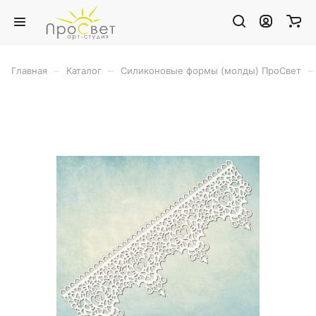
–
–
–
Главная
Каталог
Силиконовые формы (молды) ПроСвет