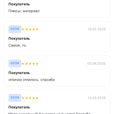
Покупатель
Плюсы: материал
★
★
★
★
★
14.05.2026
OZON
Покупатель
Самое, то.
★
★
★
★
★
05.04.2026
OZON
Покупатель
отлично отлилось. спасибо
★
★
★
★
★
13.03.2026
OZON
Покупатель
Молд шикарный! Качество на высоте! Спасибо