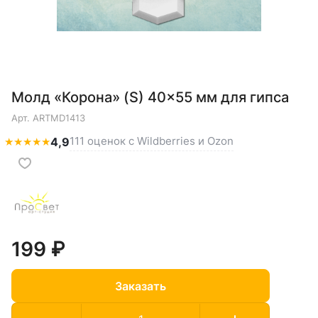
Молд «Корона» (S) 40×55 мм для гипса
Арт.
ARTMD1413
111 оценок с Wildberries и Ozon
★
★
★
★
★
4,9
199 ₽
Заказать