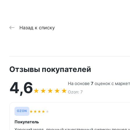
Назад к списку
Отзывы покупателей
4,6
На основе
7
оценок с марке
★
★
★
★
★
Ozon: 7
★
★
★
★
★
OZON
Покупатель
Хороший молд, прочный качественный силикон прошел у