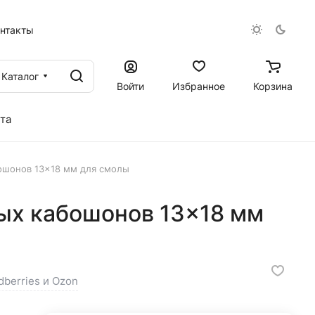
онтакты
Каталог
Войти
Избранное
Корзина
та
ошонов 13×18 мм для смолы
ых кабошонов 13×18 мм
dberries и Ozon