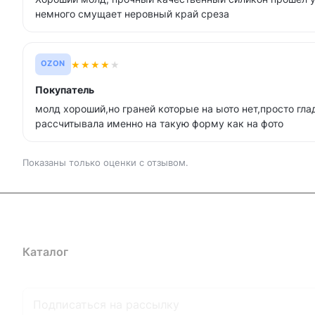
немного смущает неровный край среза
★
★
★
★
★
OZON
Покупатель
молд хороший,но граней которые на ыото нет,просто гла
рассчитывала именно на такую форму как на фото
Показаны только оценки с отзывом.
Каталог
Где купить
Условия оплаты
Условия доставк