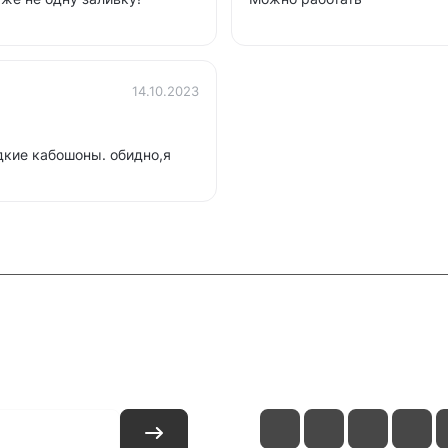
14.10.2023
дкие кабошоны. обидно,я
и
Контакты