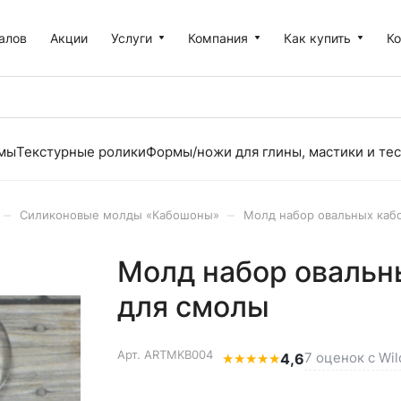
алов
Акции
Услуги
Компания
Как купить
К
рмы
Текстурные ролики
Формы/ножи для глины, мастики и тес
–
–
Силиконовые молды «Кабошоны»
Молд набор овальных каб
Молд набор овальн
для смолы
Арт.
ARTMKB004
7 оценок с Wil
★
★
★
★
★
4,6