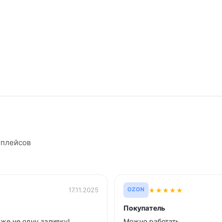
тплейсов
★
★
★
★
★
17.11.2025
OZON
Покупатель
же не одну заливку!
Можно работать