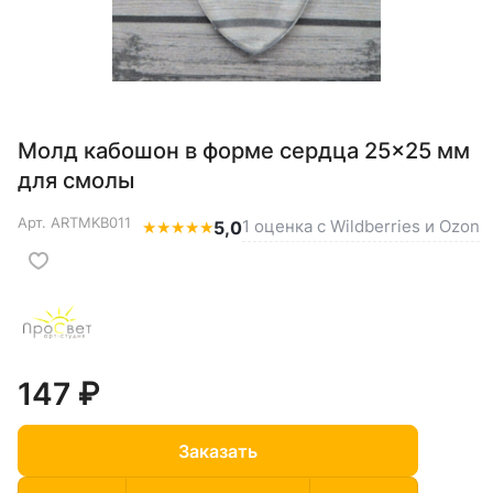
Молд кабошон в форме сердца 25×25 мм
для смолы
Арт.
ARTMKB011
1 оценка с Wildberries и Ozon
★
★
★
★
★
5,0
147 ₽
Заказать