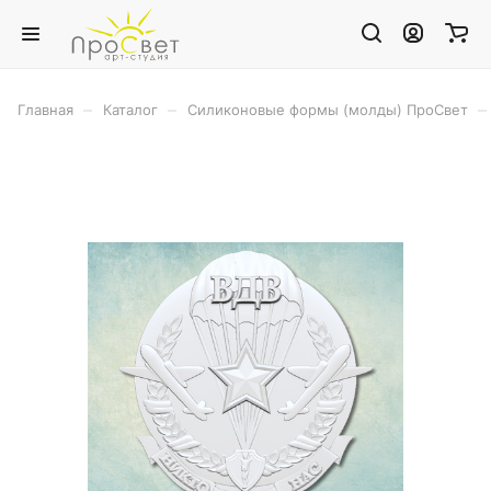
–
–
–
Главная
Каталог
Силиконовые формы (молды) ПроСвет