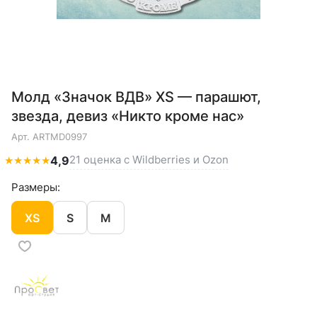
Молд «Значок ВДВ» XS — парашют,
звезда, девиз «Никто кроме нас»
Арт.
ARTMD0997
21 оценка с Wildberries и Ozon
★
★
★
★
★
4,9
Размеры:
XS
S
M