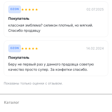
★
★
★
★
★
02.07.2025
OZON
Покупатель
классная эмблема? силикон плотный, но мягкий.
Спасибо продавцу
★
★
★
★
★
14.02.2024
OZON
Покупатель
Беру не первый раз у данного прадовца советую
качество просто супер. За конфетки спасибо.
Показаны только оценки с отзывом.
Каталог
Где купить
Условия оплаты
Условия доставки
Контакты