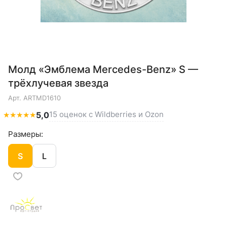
Молд «Эмблема Mercedes-Benz» S —
трёхлучевая звезда
Арт.
ARTMD1610
15 оценок с Wildberries и Ozon
★
★
★
★
★
5,0
Размеры:
S
L