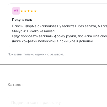
★
★
★
★
★
WB
Покупатель
Плюсы: Форма силиконовая увесистая, без запаха, мягк
Минусы: Ничего не нашел
Буду пробовать заливать форму ручки, посылка шла окол
даже конфетки положили) в принципе я доволен
Показаны только оценки с отзывом.
Каталог
Где купить
Условия оплаты
Условия доставк