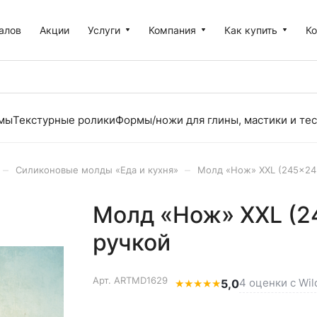
алов
Акции
Услуги
Компания
Как купить
К
рмы
Текстурные ролики
Формы/ножи для глины, мастики и тес
–
–
Силиконовые молды «Еда и кухня»
Молд «Нож» XXL (245×24
Молд «Нож» XXL (2
ручкой
Арт.
ARTMD1629
4 оценки с Wil
★
★
★
★
★
5,0