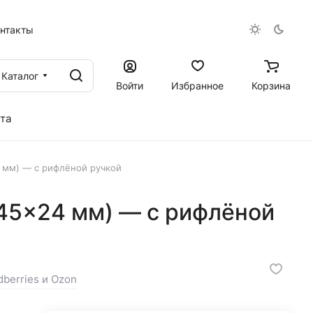
онтакты
Каталог
Войти
Избранное
Корзина
та
 мм) — с рифлёной ручкой
45×24 мм) — с рифлёной
dberries и Ozon