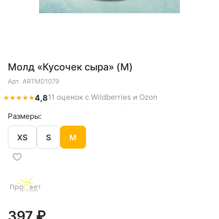
Молд «Кусочек сыра» (M)
Арт.
ARTMD1079
11 оценок с Wildberries и Ozon
★
★
★
★
★
4,8
Размеры:
XS
S
M
397 ₽