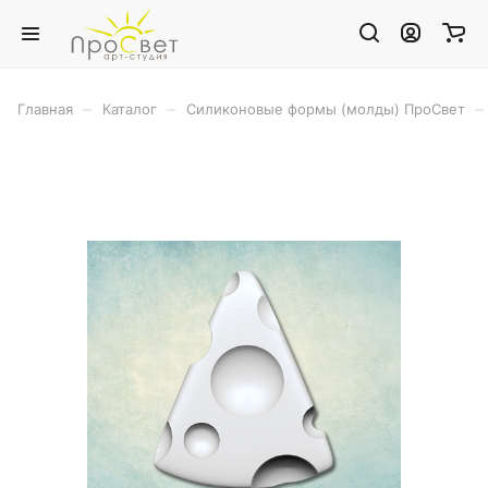
–
–
–
Главная
Каталог
Силиконовые формы (молды) ПроСвет