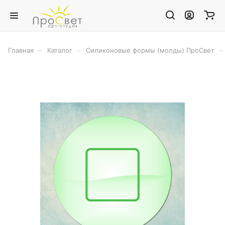
–
–
–
Главная
Каталог
Силиконовые формы (молды) ПроСвет