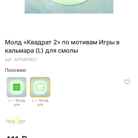
Молд «Квадрат 2» по мотивам Игры в
кальмара (L) для смолы
Арт.
ARTMD1621
Похожие:
L — Молд
L — Молд
для
для
эпоксидной
эпоксидной
смолы
смолы
"Квадрат 1"
"Квадрат 2"
по мотивам
по мотивам
Игры в
Игры в
кальмара
кальмара