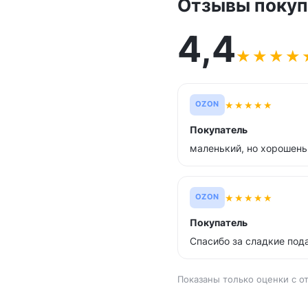
Отзывы покуп
4,4
★
★
★
★
★
★
★
★
★
OZON
Покупатель
маленький, но хорошеньк
★
★
★
★
★
OZON
Покупатель
Спасибо за сладкие под
Показаны только оценки с о