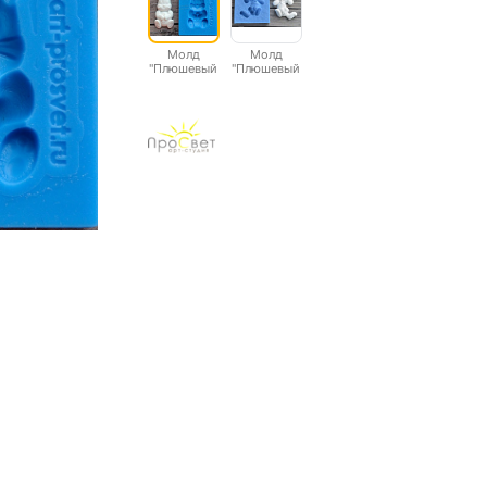
Молд
Молд
"Плюшевый
"Плюшевый
зайка 2"
зайка"