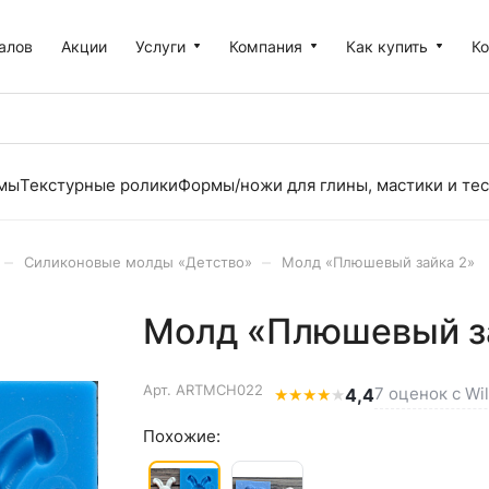
алов
Акции
Услуги
Компания
Как купить
К
рмы
Текстурные ролики
Формы/ножи для глины, мастики и тес
–
–
Силиконовые молды «Детство»
Молд «Плюшевый зайка 2»
Молд «Плюшевый з
Арт.
ARTMCH022
7 оценок с Wi
★
★
★
★
★
4,4
Похожие: