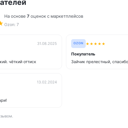
ателей
На основе
7
оценок с маркетплейсов
★
Ozon: 7
★
★
★
★
★
31.08.2025
OZON
Покупатель
ий. чёткий оттиск
Зайчик прелестный, спасибо
13.02.2024
ари!
тзывом.