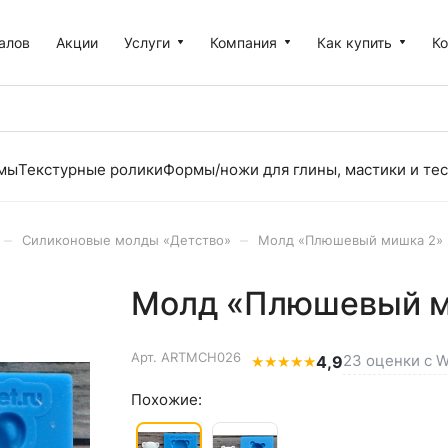
алов
Акции
Услуги
Компания
Как купить
К
рмы
Текстурные ролики
Формы/ножи для глины, мастики и тес
–
–
Силиконовые молды «Детство»
Молд «Плюшевый мишка 2»
Молд «Плюшевый м
Арт.
ARTMCH026
23 оценки с W
★
★
★
★
★
4,9
Похожие: