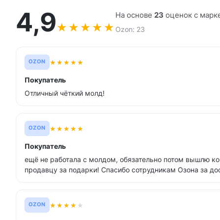
4,9
На основе
23
оценок с марк
★
★
★
★
★
Ozon: 23
★
★
★
★
★
OZON
Покупатель
Отличный чёткий молд!
★
★
★
★
★
OZON
Покупатель
ещё не работала с молдом, обязательно потом вышлю к
продавцу за подарки! Спасибо сотрудникам Озона за дос
★
★
★
★
★
OZON