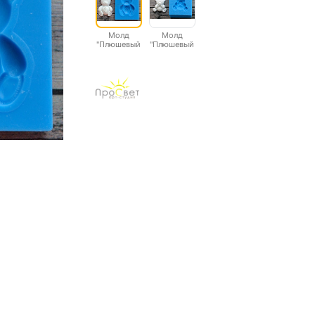
Молд
Молд
"Плюшевый
"Плюшевый
мишка 2"
мишка"