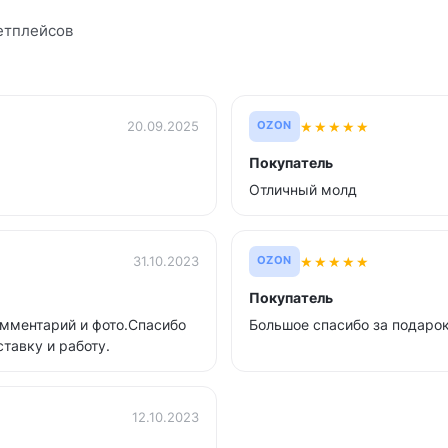
етплейсов
★
★
★
★
★
20.09.2025
OZON
Покупатель
Отличный молд
★
★
★
★
★
31.10.2023
OZON
Покупатель
омментарий и фото.Спасибо
Большое спасибо за подарок
тавку и работу.
12.10.2023