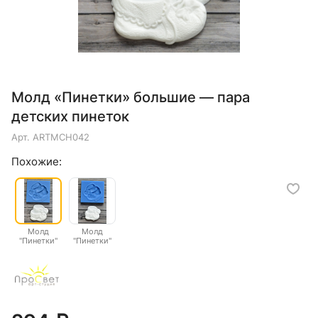
Молд «Пинетки» большие — пара
детских пинеток
Арт.
ARTMCH042
Похожие:
Молд
Молд
"Пинетки"
"Пинетки"
большие
малые