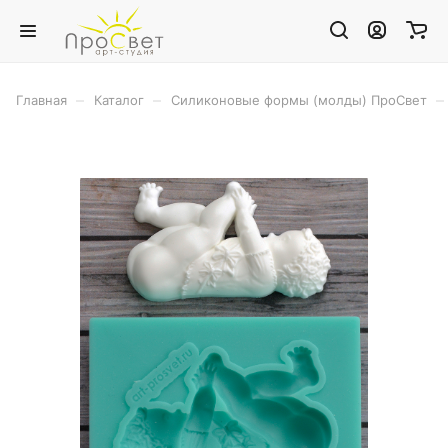
–
–
–
Главная
Каталог
Силиконовые формы (молды) ПроСвет