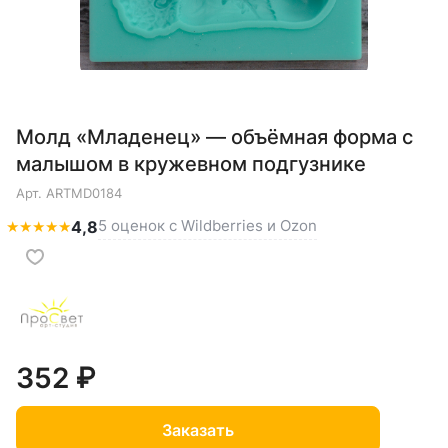
Молд «Младенец» — объёмная форма с
малышом в кружевном подгузнике
Арт.
ARTMD0184
5 оценок с Wildberries и Ozon
★
★
★
★
★
4,8
352 ₽
Заказать