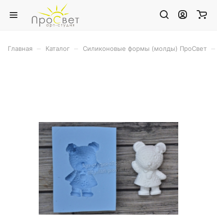
–
–
–
Главная
Каталог
Силиконовые формы (молды) ПроСвет