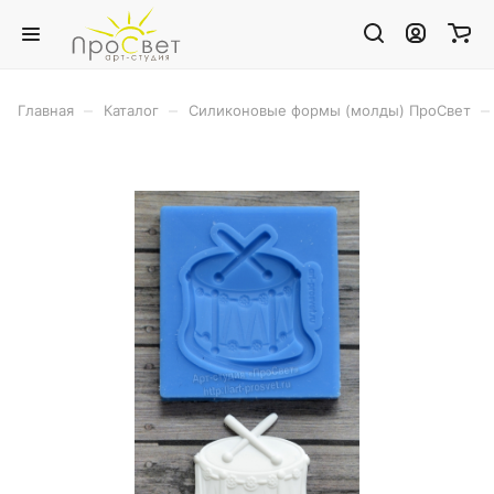
–
–
–
Главная
Каталог
Силиконовые формы (молды) ПроСвет