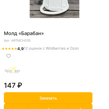
Молд «Барабан»
Арт.
ARTMCH035
12 оценок с Wildberries и Ozon
★
★
★
★
★
4,9
147 ₽
Заказать