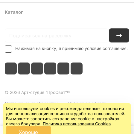
Каталог
Где купить
Условия оплаты
Условия доставки
Контакты
Нажимая на кнопку, я принимаю условия соглашения.
© 2026 Арт-студия "ПроСвет"®
Соглашение на обработку
Публичная оферта
Мы используем cookies и рекомендательные технологии
персональных данных
(пользовательское
для персонализации сервисов и удобства пользователей.
соглашение)
Вы можете запретить сохранение cookie в настройках
своего браузера.
Политика использования Cookies
Хорошо