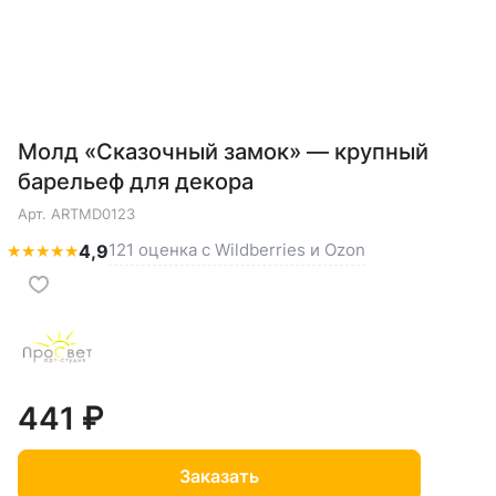
Молд «Сказочный замок» — крупный
барельеф для декора
Арт.
ARTMD0123
121 оценка с Wildberries и Ozon
★
★
★
★
★
4,9
441 ₽
Заказать