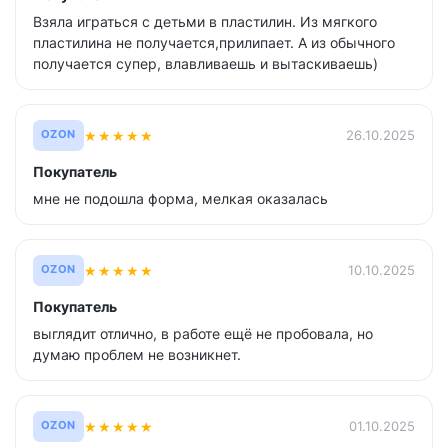
Взяла играться с детьми в пластилин. Из мягкого
пластилина не получается,прилипает. А из обычного
получается супер, влавливаешь и вытаскиваешь)
★
★
★
★
★
26.10.2025
OZON
Покупатель
мне не подошла форма, мелкая оказалась
★
★
★
★
★
10.10.2025
OZON
Покупатель
выглядит отлично, в работе ещё не пробовала, но
думаю проблем не возникнет.
★
★
★
★
★
01.10.2025
OZON