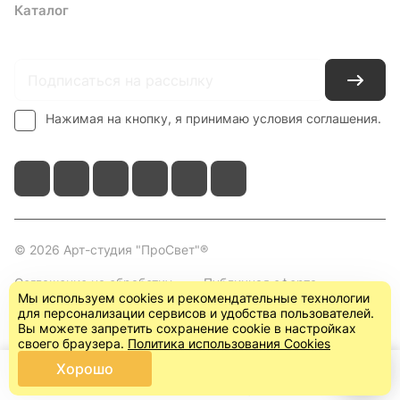
Каталог
Где купить
Условия оплаты
Условия доставки
Контакты
Нажимая на кнопку, я принимаю условия соглашения.
© 2026 Арт-студия "ПроСвет"®
Соглашение на обработку
Публичная оферта
Мы используем cookies и рекомендательные технологии
персональных данных
(пользовательское
для персонализации сервисов и удобства пользователей.
соглашение)
Вы можете запретить сохранение cookie в настройках
своего браузера.
Политика использования Cookies
Хорошо
Главная
Каталог
Корзина
Кабинет