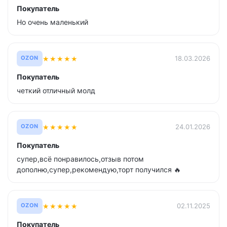
Покупатель
Но очень маленький
★
★
★
★
★
18.03.2026
OZON
Покупатель
четкий отличный молд
★
★
★
★
★
24.01.2026
OZON
Покупатель
супер,всё понравилось,отзыв потом
дополню,супер,рекомендую,торт получился 🔥
★
★
★
★
★
02.11.2025
OZON
Покупатель