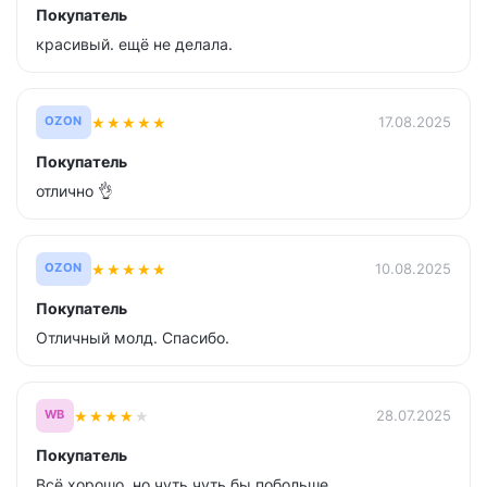
Покупатель
красивый. ещё не делала.
★
★
★
★
★
17.08.2025
OZON
Покупатель
отлично 👌
★
★
★
★
★
10.08.2025
OZON
Покупатель
Отличный молд. Спасибо.
★
★
★
★
★
28.07.2025
WB
Покупатель
Всё хорошо, но чуть чуть бы побольше....