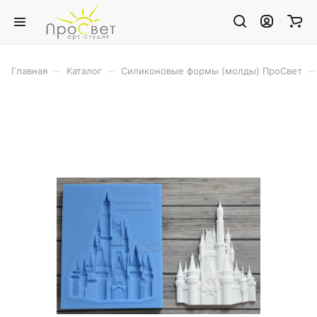
–
–
–
Главная
Каталог
Силиконовые формы (молды) ПроСвет