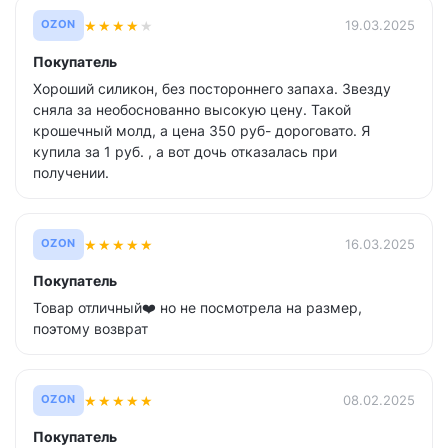
★
★
★
★
★
19.03.2025
OZON
Покупатель
Хороший силикон, без постороннего запаха. Звезду
сняла за необоснованно высокую цену. Такой
крошечный молд, а цена 350 руб- дороговато. Я
купила за 1 руб. , а вот дочь отказалась при
получении.
★
★
★
★
★
16.03.2025
OZON
Покупатель
Товар отличный❤️ но не посмотрела на размер,
поэтому возврат
★
★
★
★
★
08.02.2025
OZON
Покупатель