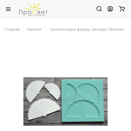
–
–
–
Главная
Каталог
Силиконовые формы (молды) ПроСвет