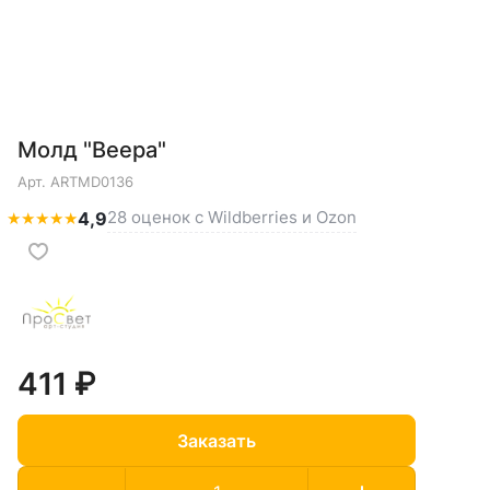
Молд "Веера"
Арт.
ARTMD0136
28 оценок с Wildberries и Ozon
★
★
★
★
★
4,9
411 ₽
Заказать