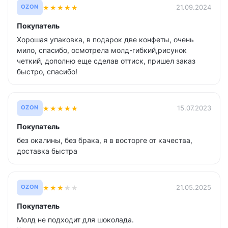
★
★
★
★
★
21.09.2024
OZON
Покупатель
Хорошая упаковка, в подарок две конфеты, очень
мило, спасибо, осмотрела молд-гибкий,рисунок
четкий, дополню еще сделав оттиск, пришел заказ
быстро, спасибо!
★
★
★
★
★
15.07.2023
OZON
Покупатель
без окалины, без брака, я в восторге от качества,
доставка быстра
★
★
★
★
★
21.05.2025
OZON
Покупатель
Молд не подходит для шоколада.