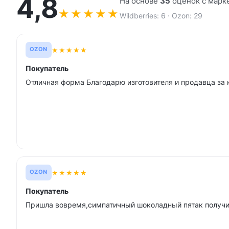
4,8
На основе
35
оценок с марк
★
★
★
★
★
Wildberries: 6 · Ozon: 29
★
★
★
★
★
OZON
Покупатель
Отличная форма Благодарю изготовителя и продавца за 
★
★
★
★
★
OZON
Покупатель
Пришла вовремя,симпатичный шоколадный пятак получ