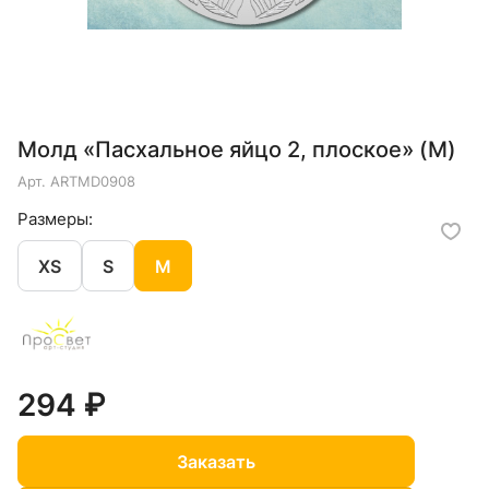
Молд «Пасхальное яйцо 2, плоское» (M)
Арт.
ARTMD0908
Размеры:
XS
S
M
294 ₽
Заказать