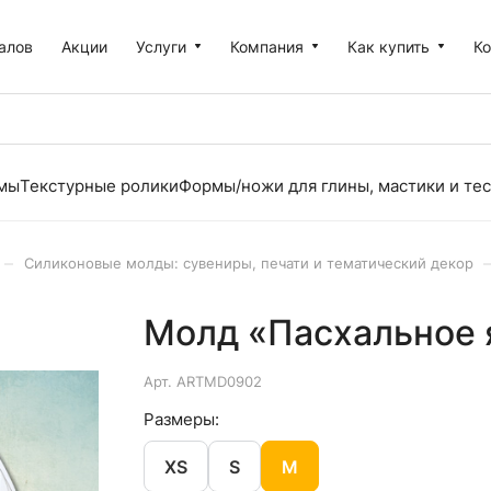
алов
Акции
Услуги
Компания
Как купить
К
рмы
Текстурные ролики
Формы/ножи для глины, мастики и тес
–
Силиконовые молды: сувениры, печати и тематический декор
Молд «Пасхальное я
Арт.
ARTMD0902
Размеры:
XS
S
M