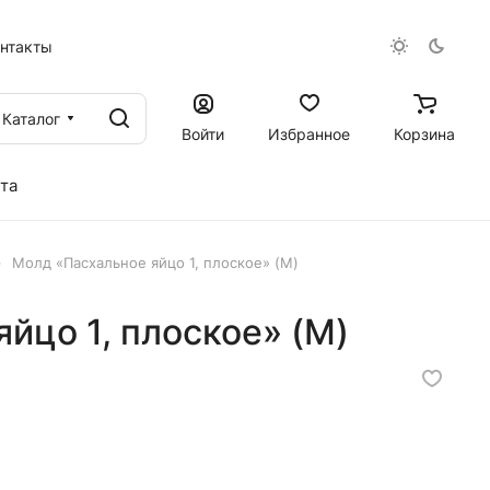
онтакты
Каталог
Войти
Избранное
Корзина
та
–
Молд «Пасхальное яйцо 1, плоское» (M)
йцо 1, плоское» (M)