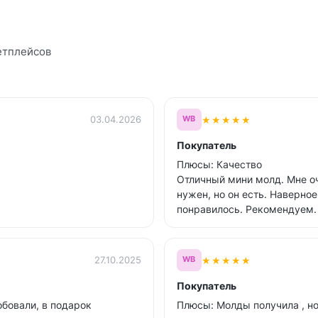
етплейсов
★
★
★
★
★
03.04.2026
WB
Покупатель
Плюсы: Качество
Отличный мини молд. Мне о
нужен, но он есть. Наверное
понравилось. Рекомендуем.
★
★
★
★
★
27.10.2025
WB
Покупатель
обовали, в подарок
Плюсы: Молды получила , но 