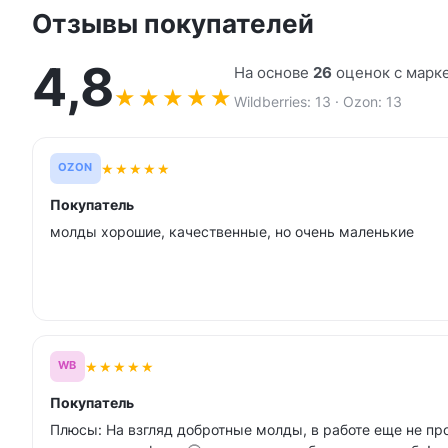
Отзывы покупателей
4,8
На основе
26
оценок с марк
★
★
★
★
★
Wildberries: 13 · Ozon: 13
★
★
★
★
★
OZON
Покупатель
молды хорошие, качественные, но очень маленькие
★
★
★
★
★
WB
Покупатель
Плюсы: На взгляд добротные молды, в работе еще не пр