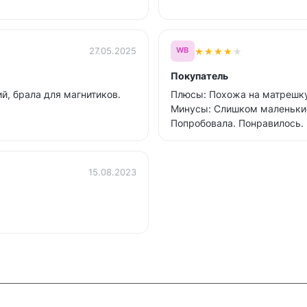
★
★
★
★
★
27.05.2025
WB
Покупатель
й, брала для магнитиков.
Плюсы: Похожа на матрешк
Минусы: Слишком маленьки
Попробовала. Понравилось.
15.08.2023