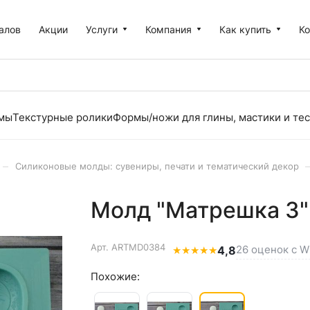
алов
Акции
Услуги
Компания
Как купить
К
рмы
Текстурные ролики
Формы/ножи для глины, мастики и тес
–
Силиконовые молды: сувениры, печати и тематический декор
Молд "Матрешка 3"
Арт.
ARTMD0384
26 оценок с Wi
★
★
★
★
★
4,8
Похожие: