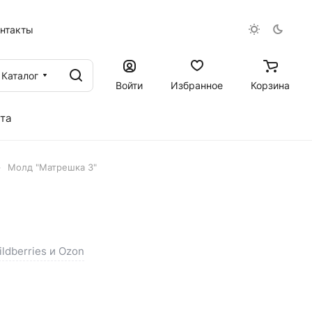
онтакты
Каталог
Войти
Избранное
Корзина
та
–
Молд "Матрешка 3"
ldberries и Ozon