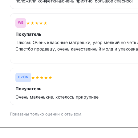
положили конфетки🤗очень приятно, большое спасибо!
★
★
★
★
★
WB
Покупатель
Плюсы: Очень классные матрешки, узор мелкий но четки
Спастбо продавцу, очень качественный молд и упаковка
★
★
★
★
★
OZON
Покупатель
Очень маленькие. хотелось пркрупнее
Показаны только оценки с отзывом.