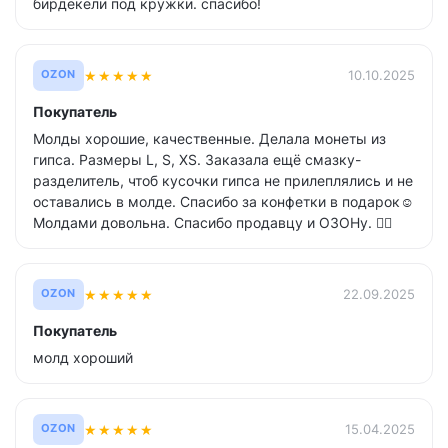
бирдекели под кружки. спасибо!
★
★
★
★
★
10.10.2025
OZON
Покупатель
Молды хорошие, качественные. Делала монеты из
гипса. Размеры L, S, XS. Заказала ещё смазку-
разделитель, чтоб кусочки гипса не прилеплялись и не
оставались в молде. Спасибо за конфетки в подарок☺️
Молдами довольна. Спасибо продавцу и ОЗОНу. 👍🏻
★
★
★
★
★
22.09.2025
OZON
Покупатель
молд хороший
★
★
★
★
★
15.04.2025
OZON