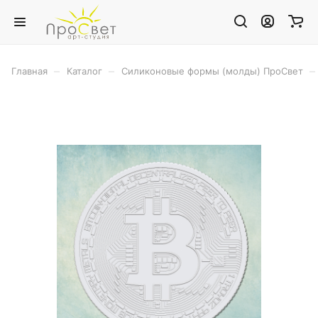
–
–
–
Главная
Каталог
Силиконовые формы (молды) ПроСвет