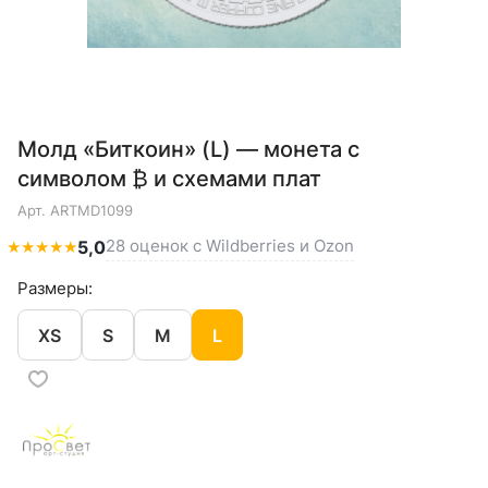
Молд «Биткоин» (L) — монета с
символом ₿ и схемами плат
Арт.
ARTMD1099
28 оценок с Wildberries и Ozon
★
★
★
★
★
5,0
Размеры:
XS
S
M
L