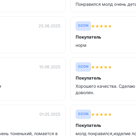
Понравился молд очень дет
★
★
★
★
★
25.06.2025
OZON
Покупатель
норм
★
★
★
★
★
10.06.2025
OZON
Покупатель
я
Хорошего качества. Сделаю 
доволен.
★
★
★
★
★
01.05.2025
OZON
Покупатель
чень тоненький, ломается в
молд понравился,изделие п