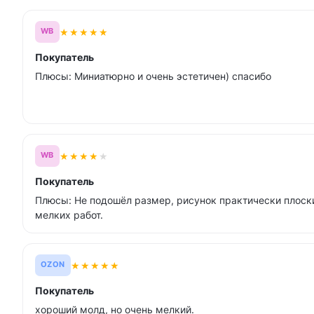
★
★
★
★
★
WB
Покупатель
Плюсы: Миниатюрно и очень эстетичен) спасибо
★
★
★
★
★
WB
Покупатель
Плюсы: Не подошёл размер, рисунок практически плоск
мелких работ.
★
★
★
★
★
OZON
Покупатель
хороший молд, но очень мелкий.