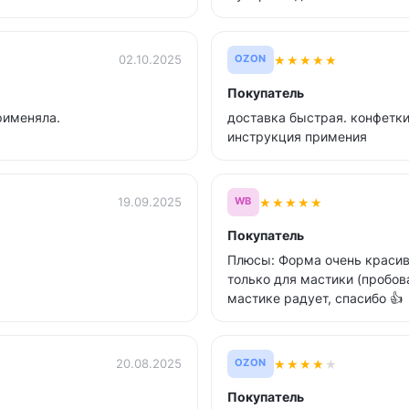
★
★
★
★
★
02.10.2025
OZON
Покупатель
рименяла.
доставка быстрая. конфетки
инструкция примения
★
★
★
★
★
19.09.2025
WB
Покупатель
Плюсы: Форма очень красива
только для мастики (пробов
мастике радует, спасибо 👍
★
★
★
★
★
20.08.2025
OZON
Покупатель