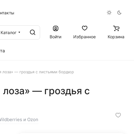
онтакты
Каталог
Войти
Избранное
Корзина
та
 лоза» — гроздья с листьями бордюр
лоза» — гроздья с
ildberries и Ozon