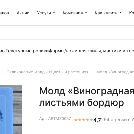
алов
Акции
Услуги
Компания
Как купить
К
рмы
Текстурные ролики
Формы/ножи для глины, мастики и тес
–
–
Силиконовые молды «Цветы и растения»
Молд «Виноградная
Молд «Виноградная 
листьями бордюр
Арт.
ARTMZ0057
294 оценки с W
★
★
★
★
★
4,7