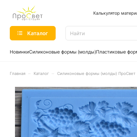
Калькулятор матери
Каталог
Новинки
Силиконовые формы (молды)
Пластиковые фо
–
–
Главная
Каталог
Силиконовые формы (молды) ПроСвет