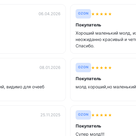
★
★
★
★
★
06.04.2026
OZON
Покупатель
Хороший маленький молд, из
неожиданно красивый и чет
Спасибо.
★
★
★
★
★
08.01.2026
OZON
Покупатель
ий, видимо для очееб
молд хороший,но маленький
★
★
★
★
★
25.11.2025
OZON
Покупатель
Супер молд!!!