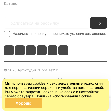
Каталог
Где купить
Условия оплаты
Условия доставки
Контакты
Нажимая на кнопку, я принимаю условия соглашения.
© 2026 Арт-студия "ПроСвет"®
Соглашение на обработку
Публичная оферта
Мы используем cookies и рекомендательные технологии
персональных данных
(пользовательское
для персонализации сервисов и удобства пользователей.
соглашение)
Вы можете запретить сохранение cookie в настройках
своего браузера.
Политика использования Cookies
Хорошо
Главная
Каталог
Корзина
Кабинет