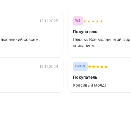
★
★
★
★
★
12.11.2025
WB
Покупатель
алюсенький совсем.
Плюсы: Все молды этой фир
описанием
★
★
★
★
★
13.11.2024
OZON
Покупатель
Красивый молд!