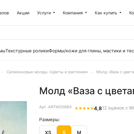
алов
Акции
Услуги
Компания
Как купить
К
рмы
Текстурные ролики
Формы/ножи для глины, мастики и тес
–
–
Силиконовые молды «Цветы и растения»
Молд «Ваза с цвета
Молд «Ваза с цвета
Арт.
ARTMD0884
12 оценок с Wi
★
★
★
★
★
4,8
Размеры:
XS
S
M