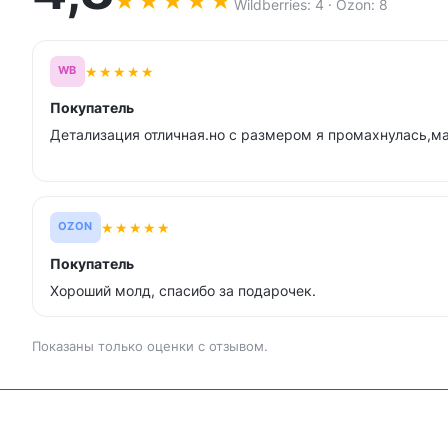
★
★
★
★
★
Wildberries: 4 · Ozon: 8
★
★
★
★
★
WB
Покупатель
Детализация отличная.но с размером я промахнулась,м
★
★
★
★
★
OZON
Покупатель
Хороший молд, спасибо за подарочек.
Показаны только оценки с отзывом.