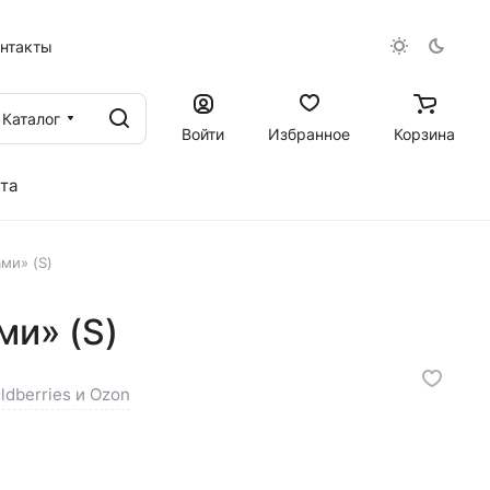
онтакты
Каталог
Войти
Избранное
Корзина
та
ми» (S)
ми» (S)
ldberries и Ozon