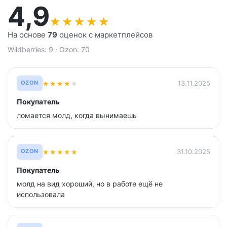
4,9
★
★
★
★
★
На основе
79
оценок с маркетплейсов
Wildberries: 9 · Ozon: 70
★
★
★
★
★
13.11.2025
OZON
Покупатель
ломается молд, когда вынимаешь
★
★
★
★
★
31.10.2025
OZON
Покупатель
молд на вид хороший, но в работе ещё не
использовала