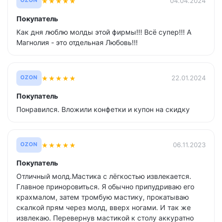
★
★
★
★
★
04.04.2024
OZON
Покупатель
Как дня люблю молды этой фирмы!!! Всё супер!!! А
Магнолия - это отдельная Любовь!!!
★
★
★
★
★
22.01.2024
OZON
Покупатель
Понравился. Вложили конфетки и купон на скидку
★
★
★
★
★
06.11.2023
OZON
Покупатель
Отличный молд.Мастика с лёгкостью извлекается.
Главное приноровиться. Я обычно припудриваю его
крахмалом, затем тромбую мастику, прокатываю
скалкой прям через молд, вверх ногами. И так же
извлекаю. Перевернув мастикой к столу аккуратно