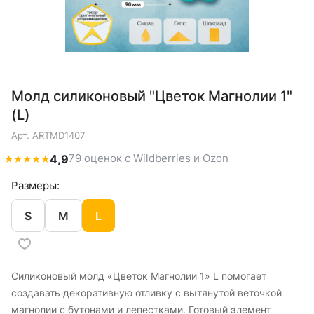
Молд силиконовый "Цветок Магнолии 1"
(L)
Арт.
ARTMD1407
79 оценок с Wildberries и Ozon
★
★
★
★
★
4,9
Размеры:
S
M
L
Силиконовый молд «Цветок Магнолии 1» L помогает
создавать декоративную отливку с вытянутой веточкой
магнолии с бутонами и лепестками. Готовый элемент