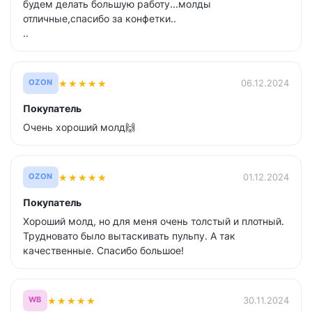
будем делать большую работу...молды
отличные,спасибо за конфетки..
..
★
★
★
★
★
06.12.2024
OZON
Покупатель
Очень хороший молд🙌
★
★
★
★
★
01.12.2024
OZON
Покупатель
Хороший молд, но для меня очень толстый и плотный.
Трудновато было вытаскивать пульпу. А так
качественные. Спасибо большое!
★
★
★
★
★
30.11.2024
WB