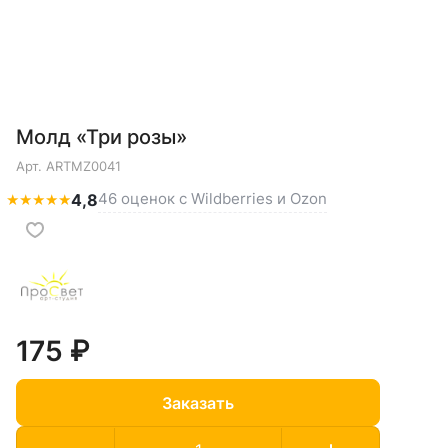
Молд «Три розы»
Арт.
ARTMZ0041
46 оценок с Wildberries и Ozon
★
★
★
★
★
4,8
175 ₽
Заказать