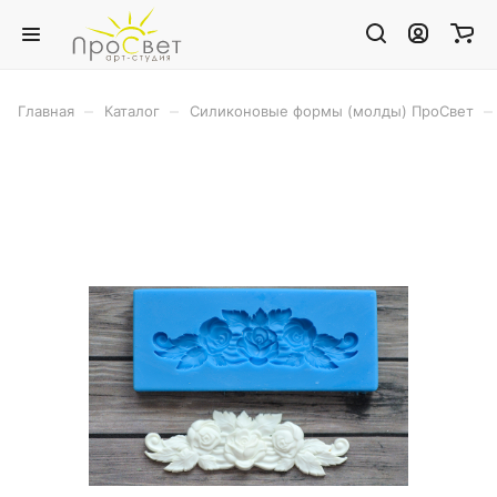
–
–
–
Главная
Каталог
Силиконовые формы (молды) ПроСвет