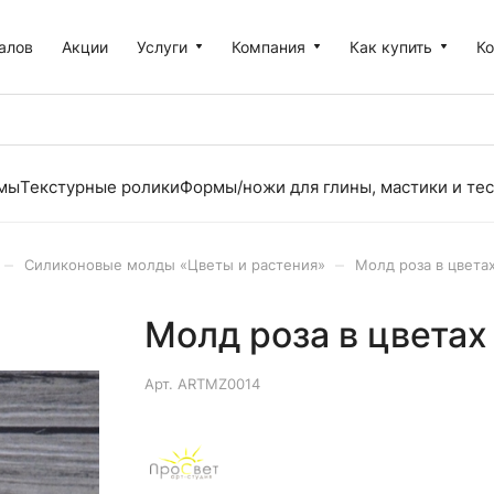
алов
Акции
Услуги
Компания
Как купить
К
рмы
Текстурные ролики
Формы/ножи для глины, мастики и тес
–
–
Силиконовые молды «Цветы и растения»
Молд роза в цвета
Молд роза в цветах
Арт.
ARTMZ0014