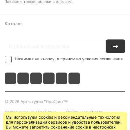
Показаны только оценки с отзывом.
Каталог
Где купить
Условия оплаты
Условия доставки
Контакты
Нажимая на кнопку, я принимаю условия соглашения.
© 2026 Арт-студия "ПроСвет"®
Соглашение на обработку
Публичная оферта
Мы используем cookies и рекомендательные технологии
персональных данных
(пользовательское
для персонализации сервисов и удобства пользователей.
соглашение)
Вы можете запретить сохранение cookie в настройках