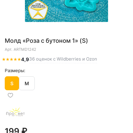
Молд «Роза с бутоном 1» (S)
Арт.
ARTMD1242
36 оценок с Wildberries и Ozon
★
★
★
★
★
4,9
Размеры:
S
M
199 ₽