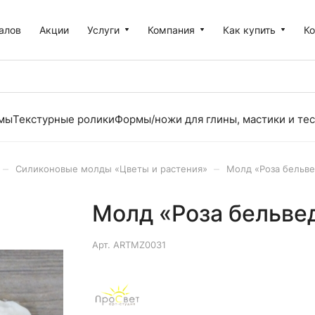
алов
Акции
Услуги
Компания
Как купить
К
рмы
Текстурные ролики
Формы/ножи для глины, мастики и тес
–
–
Силиконовые молды «Цветы и растения»
Молд «Роза бельв
Молд «Роза бельве
Арт.
ARTMZ0031