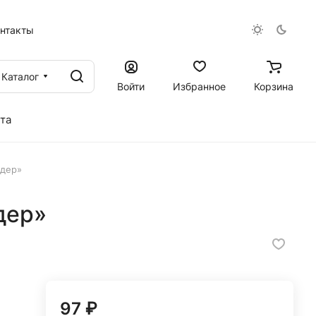
онтакты
Каталог
Войти
Избранное
Корзина
та
едер»
дер»
97 ₽