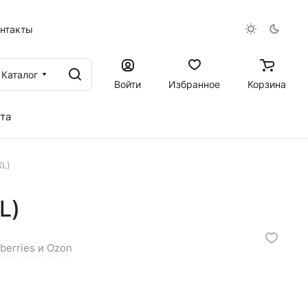
онтакты
Каталог
Войти
Избранное
Корзина
та
XL)
L)
dberries и Ozon