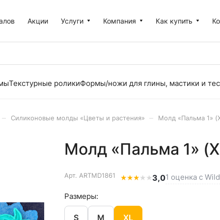
алов
Акции
Услуги
Компания
Как купить
К
рмы
Текстурные ролики
Формы/ножи для глины, мастики и тес
–
–
Силиконовые молды «Цветы и растения»
Молд «Пальма 1» (
Молд «Пальма 1» (X
Арт.
ARTMD1861
1 оценка с Wil
★
★
★
★
★
3,0
Размеры:
S
M
XL