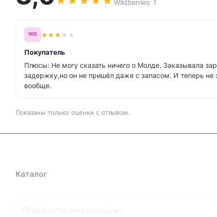
★
★
★
★
★
Wildberries: 1
★
★
★
★
★
WB
Покупатель
Плюсы: Не могу сказать ничего о Молде. Заказывала зар
задержку,но он не пришёл даже с запасом. И теперь не 
вообще.
Показаны только оценки с отзывом.
Каталог
Где купить
Условия оплаты
Условия доставк