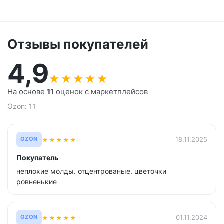
Отзывы покупателей
4,9
★
★
★
★
★
На основе
11
оценок с маркетплейсов
Ozon: 11
★
★
★
★
★
18.11.2025
OZON
Покупатель
неплохие молды. отцентрованые. цветочки
ровненькие
★
★
★
★
★
01.11.2024
OZON