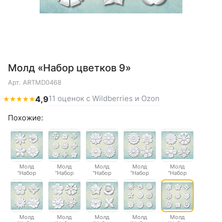
Молд «Набор цветков 9»
Арт.
ARTMD0468
11 оценок с Wildberries и Ozon
★
★
★
★
★
4,9
Похожие:
Молд
Молд
Молд
Молд
Молд
"Набор
"Набор
"Набор
"Набор
"Набор
цветков 1"
цветков 10"
цветков 2"
цветков 3"
цветков 4"
Молд
Молд
Молд
Молд
Молд