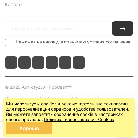
Каталог
Где купить
Условия оплаты
Условия доставки
Контакты
Нажимая на кнопку, я принимаю условия соглашения.
© 2026 Арт-студия "ПроСвет"®
Соглашение на обработку
Публичная оферта
Мы используем cookies и рекомендательные технологии
персональных данных
(пользовательское
для персонализации сервисов и удобства пользователей.
соглашение)
Вы можете запретить сохранение cookie в настройках
своего браузера.
Политика использования Cookies
Хорошо
Главная
Каталог
Корзина
Кабинет