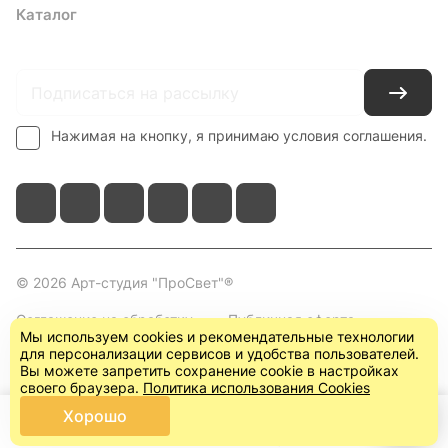
Каталог
Где купить
Условия оплаты
Условия доставки
Контакты
Нажимая на кнопку, я принимаю условия соглашения.
© 2026 Арт-студия "ПроСвет"®
Соглашение на обработку
Публичная оферта
Мы используем cookies и рекомендательные технологии
персональных данных
(пользовательское
для персонализации сервисов и удобства пользователей.
соглашение)
Вы можете запретить сохранение cookie в настройках
своего браузера.
Политика использования Cookies
Хорошо
Главная
Каталог
Корзина
Кабинет