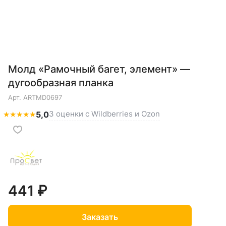
Молд «Рамочный багет, элемент» —
дугообразная планка
Арт.
ARTMD0697
3 оценки с Wildberries и Ozon
★
★
★
★
★
5,0
441 ₽
Заказать