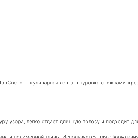
ПроСвет» — кулинарная лента-шнуровка стежками-крес
ру узора, легко отдаёт длинную полосу и подходит дл
ана и полимерной глины. Используется для оформлени