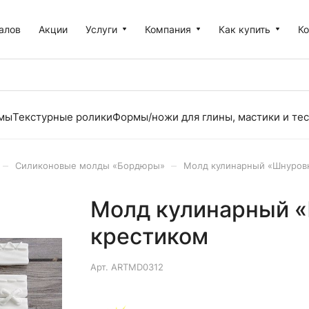
алов
Акции
Услуги
Компания
Как купить
К
рмы
Текстурные ролики
Формы/ножи для глины, мастики и тес
–
–
Силиконовые молды «Бордюры»
Молд кулинарный «Шнуровк
Молд кулинарный «
крестиком
Арт.
ARTMD0312