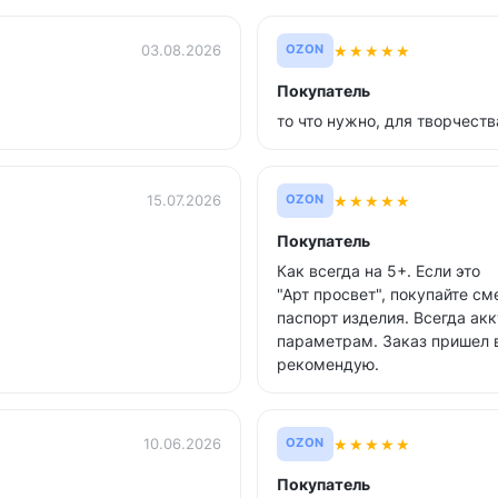
★
★
★
★
★
03.08.2026
OZON
Покупатель
то что нужно, для творчеств
★
★
★
★
★
15.07.2026
OZON
Покупатель
Как всегда на 5+. Если это
"Арт просвет", покупайте см
паспорт изделия. Всегда ак
параметрам. Заказ пришел в
рекомендую.
★
★
★
★
★
10.06.2026
OZON
Покупатель