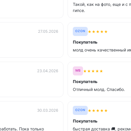
Такой, как на фото, еще и с
гипсе.
★
★
★
★
★
27.05.2026
OZON
Покупатель
молд очень качественный им
★
★
★
★
★
23.04.2026
WB
Покупатель
Отличный молд. Спасибо.
★
★
★
★
★
30.03.2026
OZON
Покупатель
аботать. Пока только
быстрая доставка 🚚, реком