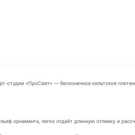
Арт-студии «ПроСвет» — бесконечное кельтское плете
льеф орнамента, легко отдаёт длинную отливку и расс