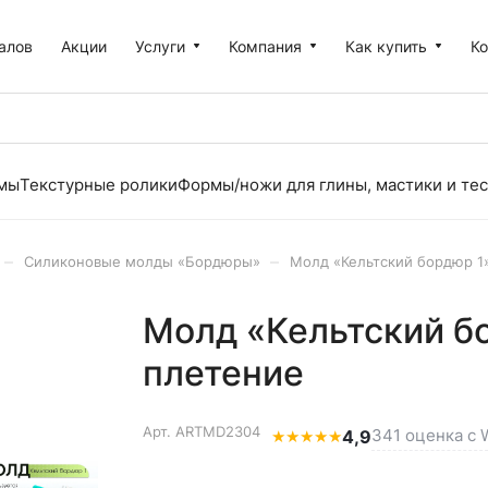
алов
Акции
Услуги
Компания
Как купить
К
рмы
Текстурные ролики
Формы/ножи для глины, мастики и тес
–
–
Силиконовые молды «Бордюры»
Молд «Кельтский бордюр 1»
Молд «Кельтский бо
плетение
Арт.
ARTMD2304
341 оценка с W
★
★
★
★
★
4,9