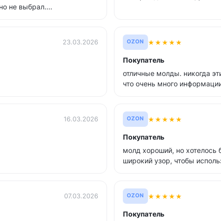
о не выбрал....
★
★
★
★
★
23.03.2026
OZON
Покупатель
отличные молды. никогда эт
что очень много информации
★
★
★
★
★
16.03.2026
OZON
Покупатель
молд хороший, но хотелось 
широкий узор, чтобы исполь
★
★
★
★
★
07.03.2026
OZON
Покупатель