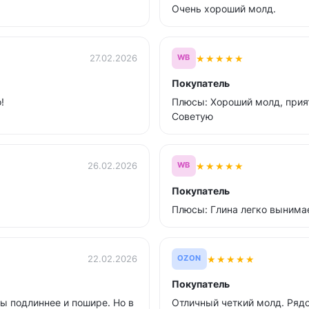
Очень хороший молд.
★
★
★
★
★
27.02.2026
WB
Покупатель
!
Плюсы: Хороший молд, прия
Советую
★
★
★
★
★
26.02.2026
WB
Покупатель
Плюсы: Глина легко вынима
★
★
★
★
★
22.02.2026
OZON
Покупатель
ы подлиннее и пошире. Но в
Отличный четкий молд. Рядо