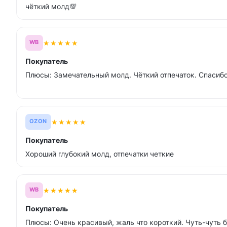
чёткий молд💯
★
★
★
★
★
WB
Покупатель
Плюсы: Замечательный молд. Чёткий отпечаток. Спасибо
★
★
★
★
★
OZON
Покупатель
Хороший глубокий молд, отпечатки четкие
★
★
★
★
★
WB
Покупатель
Плюсы: Очень красивый, жаль что короткий. Чуть-чуть б