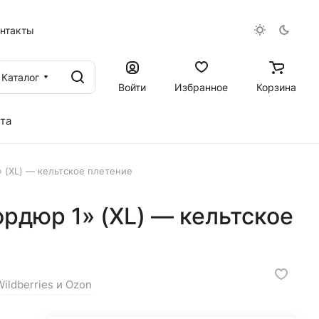
онтакты
Каталог
Войти
Избранное
Корзина
та
 (XL) — кельтское плетение
рдюр 1» (XL) — кельтское
ildberries и Ozon